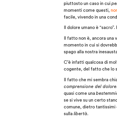
piuttosto un caso in cui
pe
momenti come questi,
non
facile, vivendo in una con
Il dolore umano è “sacro”.
Il fatto non è, ancora una 
momento in cui si dovrebbe
spago alla nostra inesausta
C’è infatti qualcosa di molt
cogente, del fatto che lo 
Il fatto che mi sembra ch
comprensione del dolore
quasi come una
bestemmia
se si vive su un certo stan
comune, dietro tantissimi 
sulla
libertà
.