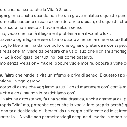
lore umano, sento che la Vita è Sacra.
 ogni giorno anche quando non ho una grave malattia e questo perc
iorno alla costante dissacrazione della Vita stessa, ed è questo che 
cui ancora non riesco a trovarne alcun senso!
io, vedo che non è il legame il problema ma il –controllo- .
ttraverso ogni legame esercitiamo subdolamente, anche e soprattut
 voglio liberarmi ma dal controllo che ognuno pretende inconsapevo
ia relazione. Mi viene da pensare che va di suo che li chiamiamo”leg
ni-. Ed è così quasi per tutti noi per come osservo.
mo senza –relazioni- muore, oppure vuole morire, oppure a volte de
sull’altro che rende la vita un inferno e priva di senso. E questo tip
tiche. In ogni campo.
corpo di carne che vogliamo a tutti i costi mantenere così com’è ma,
re che è così ma non lo pratichiamo così.
che in alcune circostanze, fa una scelta drastica, anche drammatica,
 propria “vita” ma, potrebbe esser che lo voglia fare proprio perché q
 onorarla decidendo di liberarsi da un corpo sofferente ed in estrema
controllo-. A volte non permettendogli neppure di morire in modo nat