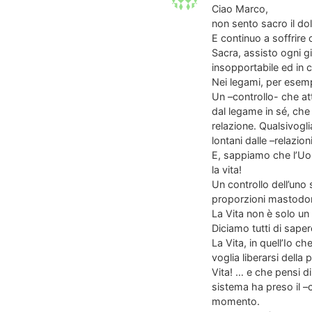
Ciao Marco,
non sento sacro il do
E continuo a soffrire
Sacra, assisto ogni g
insopportabile ed in 
Nei legami, per esemp
Un –controllo- che a
dal legame in sé, che
relazione. Qualsivogl
lontani dalle –relazio
E, sappiamo che l’Uo
la vita!
Un controllo dell’uno 
proporzioni mastodon
La Vita non è solo un 
Diciamo tutti di sape
La Vita, in quell’Io 
voglia liberarsi della
Vita! … e che pensi di
sistema ha preso il –
momento.