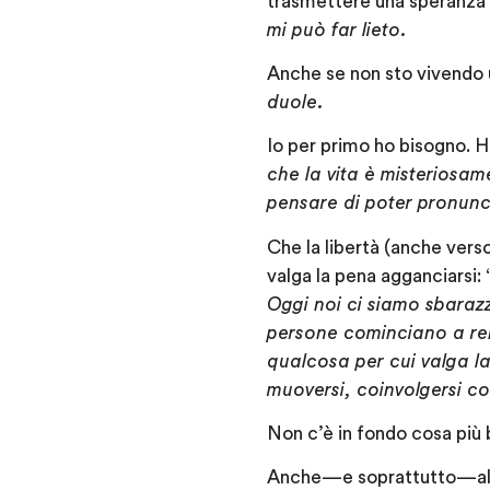
trasmettere una speranza 
mi può far lieto.
Anche se non sto vivendo u
duole.
Io per primo ho bisogno. 
che la vita è misteriosa
pensare di poter pronunc
Che la libertà (anche verso
valga la pena agganciarsi: 
Oggi noi ci siamo sbarazz
persone cominciano a ren
qualcosa per cui valga la
muoversi, coinvolgersi c
Non c’è in fondo cosa più b
Anche — e soprattutto — al