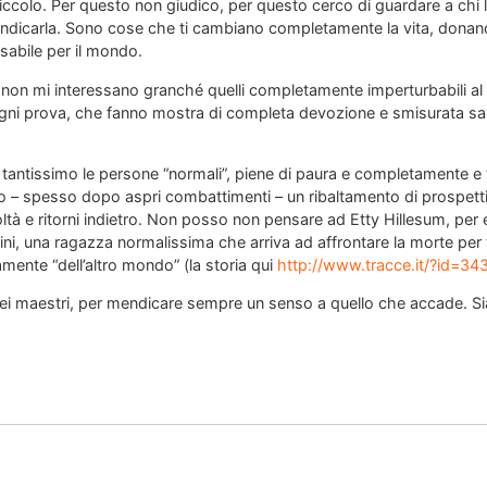
iccolo. Per questo non giudico, per questo cerco di guardare a chi la
mendicarla. Sono cose che ti cambiano completamente la vita, donan
abile per il mondo.
 non mi interessano granché quelli completamente imperturbabili al 
 ogni prova, che fanno mostra di completa devozione e smisurata sant
tantissimo le persone “normali”, piene di paura e completamente e “
o – spesso dopo aspri combattimenti – un ribaltamento di prospet
icoltà e ritorni indietro. Non posso non pensare ad Etty Hillesum, pe
ni, una ragazza normalissima che arriva ad affrontare la morte per
amente “dell’altro mondo” (la storia qui
http://www.tracce.it/?id=3
iei maestri, per mendicare sempre un senso a quello che accade. Sia