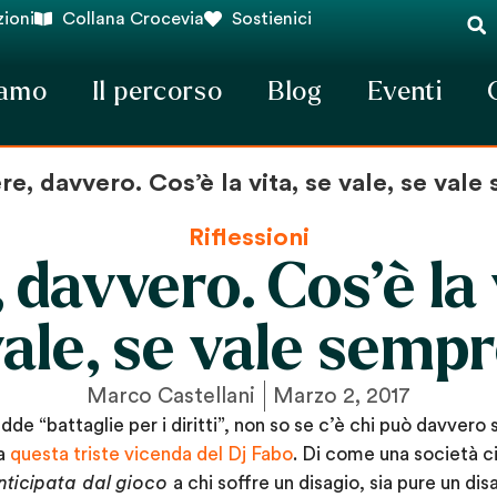
ioni
Collana Crocevia
Sostienici
iamo
Il percorso
Blog
Eventi
re, davvero. Cos’è la vita, se vale, se val
Riflessioni
 davvero. Cos’è la 
ale, se vale semp
Marco Castellani
Marzo 2, 2017
de “battaglie per i diritti”, non so se c’è chi può davvero 
sa
questa triste vicenda del Dj Fabo
. Di come una società ci
nticipata dal gioco
a chi soffre un disagio, sia pure un di