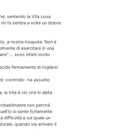
hé, sentendo la Vita cosa
mi fa sentire a volte un dolore
to, a nostra insaputa. Non è
lmente di esercitare in una
ami” … sono infatti molto
cide fermamente di togliersi
o di –controllo- ha assunto
 la Vita è ciò che lo abita.
 probabilmente non perché
uell’Io si sente fortemente
 difficoltà e sul quale un
urale, quando sia arrivato il