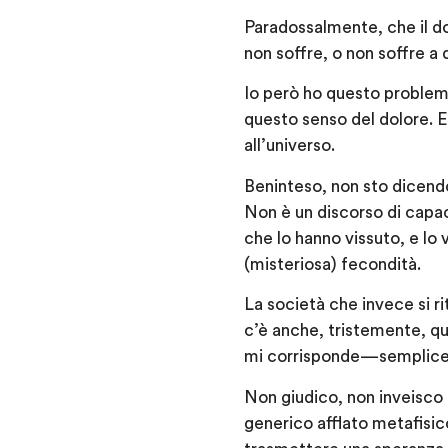
Paradossalmente, che il d
non soffre, o non soffre a q
Io però ho questo problem
questo senso del dolore. E
all’universo.
Beninteso, non sto dicendo 
Non è un discorso di capac
che lo hanno vissuto, e lo
(misteriosa) fecondità.
La società che invece si ri
c’è anche, tristemente, qu
mi corrisponde — semplice
Non giudico, non inveisco c
generico afflato metafisic