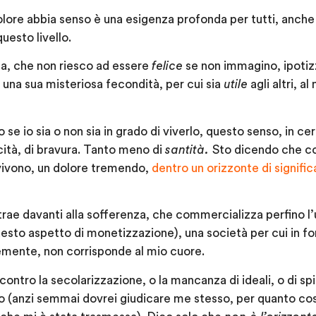
olore abbia senso è una esigenza profonda per tutti, anch
uesto livello.
a, che non riesco ad essere
felice
se non immagino, ipotiz
 una sua misteriosa fecondità, per cui sia
utile
agli altri, al
se io sia o non sia in grado di viverlo, questo senso, in c
ità, di bravura. Tanto meno di
santità.
Sto dicendo che c
 vivono, un dolore tremendo,
dentro un orizzonte di signific
trae davanti alla sofferenza, che commercializza perfino l’
esto aspetto di monetizzazione), una società per cui in f
mente, non corrisponde al mio cuore.
ontro la secolarizzazione, o la mancanza di ideali, o di spir
o (anzi semmai dovrei giudicare me stesso, per quanto cos