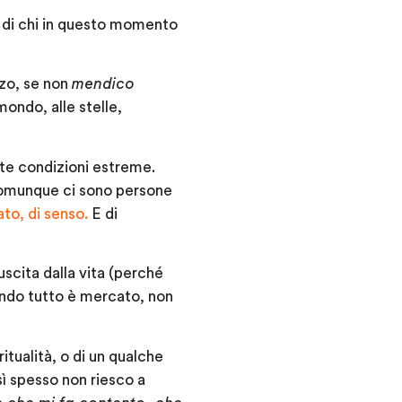
e di chi in questo momento
zo, se non
mendico
 mondo, alle stelle,
erte condizioni estreme.
omunque ci sono persone
ato, di senso.
E di
uscita dalla vita (perché
ondo tutto è mercato, non
itualità, o di un qualche
ì spesso non riesco a