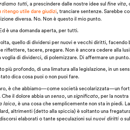
rdiamo tutti
, a prescindere dalle nostre idee sul
fine vita
, 
 ritengo utile dare giudizi
, tranciare sentenze. Sarebbe 
dizione diversa. No. Non è questo il mio punto.
 Ed è una domanda aperta, per tutti.
volta, quello di dividersi per nuovi e vecchi diritti, facendo
 riflettere, tacere, pregare. Non è ancora cedere alla lus
 voglia di dividerci, di polemizzare. Di affermare un punto.
o più profondo, di una limatura alla legislazione, in un senso
stato dica cosa puoi o non puoi fare.
iaro, è che abbiamo — come società secolarizzata — un for
. Che il dolore abbia un
senso
, un
significato
, per la nost
 laica
, è una cosa che semplicemente non sta in piedi. La
dard, altrimenti (detto alla spiccia) è soltanto una fregatur
discorsi elaborati o tante speculazioni sui
nuovi diritti
o su