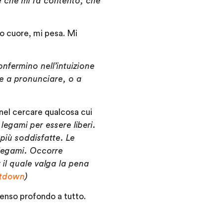
e che mi fa contento, che
io cuore, mi pesa. Mi
onfermino nell’intuizione
e a pronunciare, o a
 nel cercare qualcosa cui
gami per essere liberi.
 più soddisfatte. Le
 legami. Occorre
 il quale valga la pena
otdown
)
 senso profondo a tutto.