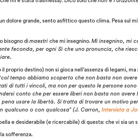
che mi è stata trasmessa). Dico solo che
non è l’orizzont
n dolore grande, sento asfittico questo clima. Pesa sul m
Ho bisogno di
maestri
che mi insegnino.
Mi insegnino, mi c
mente feconda, per ogni Sì che uno pronuncia, che riesc
iare.
 il proprio destino) non si gioca nell’assenza di legami, ma
“
col tempo abbiamo scoperto che non basta non avere le
ati di tutti i vincoli, ma non per questo le persone sono
dersi conto che per essere liberi non basta non avere
 pena usare la libertà. Si tratta di trovare un motivo per
on qualcuno o con qualcosa” (J. Carron,
Intervista a J
ella e desiderabile (e ricercabile) di questa: che vi sia un
la sofferenza.