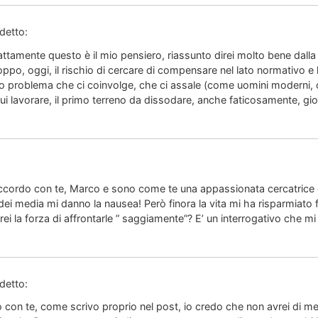
detto:
attamente questo è il mio pensiero, riassunto direi molto bene dalla 
ppo, oggi, il rischio di cercare di compensare nel lato normativo e
ro problema che ci coinvolge, che ci assale (come uomini moderni, ci
ui lavorare, il primo terreno da dissodare, anche faticosamente, gio
cordo con te, Marco e sono come te una appassionata cercatrice d
dei media mi danno la nausea! Però finora la vita mi ha risparmiato f
i la forza di affrontarle ” saggiamente”? E’ un interrogativo che mi
detto:
 con te, come scrivo proprio nel post, io credo che non avrei di me