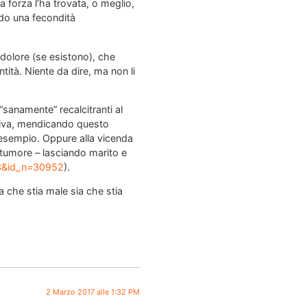
 forza l’ha trovata, o meglio,
do una fecondità
dolore (se esistono), che
ità. Niente da dire, ma non li
sanamente” recalcitranti al
tiva, mendicando questo
r esempio. Oppure alla vicenda
 tumore – lasciando marito e
43&id_n=30952
).
 che stia male sia che stia
2 Marzo 2017 alle 1:32 PM