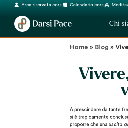
Area riservata corsi
Calendario corsi
Meditaz
Chi s
Home
»
Blog
»
Vive
Vivere,
v
A prescindere da tante fred
si è tragicamente conclu
proporre che una
uscita a