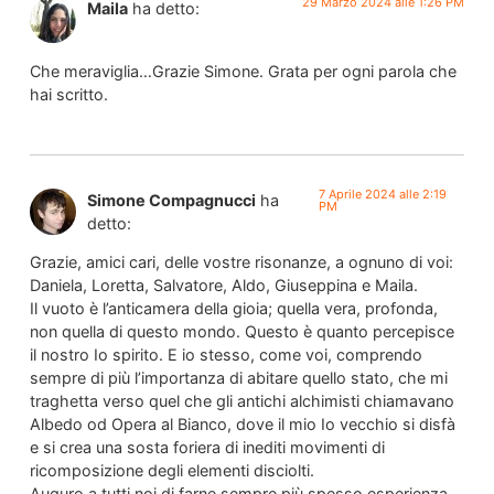
29 Marzo 2024 alle 1:26 PM
Maila
ha detto:
Che meraviglia…Grazie Simone. Grata per ogni parola che
hai scritto.
7 Aprile 2024 alle 2:19
Simone Compagnucci
ha
PM
detto:
Grazie, amici cari, delle vostre risonanze, a ognuno di voi:
Daniela, Loretta, Salvatore, Aldo, Giuseppina e Maila.
Il vuoto è l’anticamera della gioia; quella vera, profonda,
non quella di questo mondo. Questo è quanto percepisce
il nostro Io spirito. E io stesso, come voi, comprendo
sempre di più l’importanza di abitare quello stato, che mi
traghetta verso quel che gli antichi alchimisti chiamavano
Albedo od Opera al Bianco, dove il mio Io vecchio si disfà
e si crea una sosta foriera di inediti movimenti di
ricomposizione degli elementi disciolti.
Auguro a tutti noi di farne sempre più spesso esperienza,