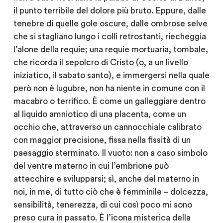
il punto terribile del dolore più bruto. Eppure, dalle
tenebre di quelle gole oscure, dalle ombrose selve
che si stagliano lungo i colli retrostanti, riecheggia
l’alone della requie; una requie mortuaria, tombale,
che ricorda il sepolcro di Cristo (o, a un livello
iniziatico, il sabato santo), e immergersi nella quale
però non è lugubre, non ha niente in comune con il
macabro o terrifico. È come un galleggiare dentro
al liquido amniotico di una placenta, come un
occhio che, attraverso un cannocchiale calibrato
con maggior precisione, fissa nella fissità di un
paesaggio sterminato. Il vuoto: non a caso simbolo
del ventre materno in cui l’embrione può
attecchire e svilupparsi; sì, anche del materno in
noi, in me, di tutto ciò che è femminile – dolcezza,
sensibilità, tenerezza, di cui così poco mi sono
preso cura in passato. È l’icona misterica della