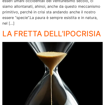
esseri umani occidentali del ventunesimo secolo, ci
siamo allontanati, ahinoi, anche da questo meccanismo
primitivo, perché in crisi sta andando anche il nostro
essere “specie”.La paura è sempre esistita e in natura,
nel […]
LA FRETTA DELL’IPOCRISIA