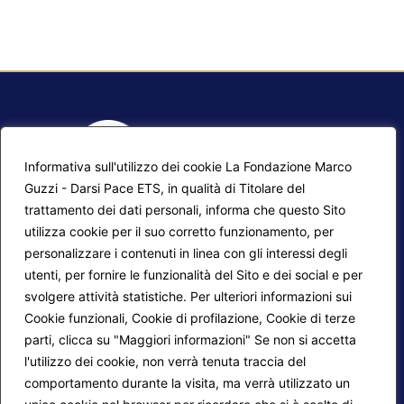
Informativa sull'utilizzo dei cookie La Fondazione Marco
Guzzi - Darsi Pace ETS, in qualità di Titolare del
trattamento dei dati personali, informa che questo Sito
utilizza cookie per il suo corretto funzionamento, per
F.A.Q.
Contatti
personalizzare i contenuti in linea con gli interessi degli
utenti, per fornire le funzionalità del Sito e dei social e per
Mappa del sito
Calendario corsi
svolgere attività statistiche. Per ulteriori informazioni sui
Progetti Darsi Pace
Privacy Policy
Cookie funzionali, Cookie di profilazione, Cookie di terze
parti, clicca su "Maggiori informazioni" Se non si accetta
Login redattori
Cookie Policy
l'utilizzo dei cookie, non verrà tenuta traccia del
comportamento durante la visita, ma verrà utilizzato un