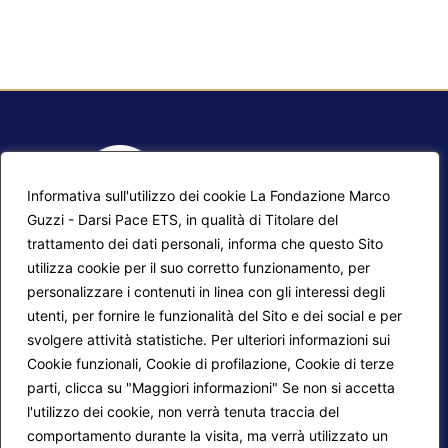
Informativa sull'utilizzo dei cookie La Fondazione Marco
Guzzi - Darsi Pace ETS, in qualità di Titolare del
trattamento dei dati personali, informa che questo Sito
utilizza cookie per il suo corretto funzionamento, per
F.A.Q.
Contatti
personalizzare i contenuti in linea con gli interessi degli
utenti, per fornire le funzionalità del Sito e dei social e per
Mappa del sito
Calendario corsi
svolgere attività statistiche. Per ulteriori informazioni sui
Progetti Darsi Pace
Privacy Policy
Cookie funzionali, Cookie di profilazione, Cookie di terze
parti, clicca su "Maggiori informazioni" Se non si accetta
Login redattori
Cookie Policy
l'utilizzo dei cookie, non verrà tenuta traccia del
comportamento durante la visita, ma verrà utilizzato un