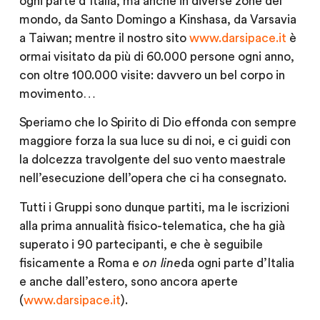
ogni parte d’Italia, ma anche in diverse zone del
mondo, da Santo Domingo a Kinshasa, da Varsavia
a Taiwan; mentre il nostro sito
www.darsipace.it
è
ormai visitato da più di 60.000 persone ogni anno,
con oltre 100.000 visite: davvero un bel corpo in
movimento…
Speriamo che lo Spirito di Dio effonda con sempre
maggiore forza la sua luce su di noi, e ci guidi con
la dolcezza travolgente del suo vento maestrale
nell’esecuzione dell’opera che ci ha consegnato.
Tutti i Gruppi sono dunque partiti, ma le iscrizioni
alla prima annualità fisico-telematica, che ha già
superato i 90 partecipanti, e che è seguibile
fisicamente a Roma e
on line
da ogni parte d’Italia
e anche dall’estero, sono ancora aperte
(
www.darsipace.it
).