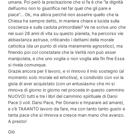
umana. Poi però la precisazione che si fa è che “la dignità
dell’uomo non lo giustifica nel far quel che gli pare e
piace”… Ok, ma allora perché non asserire quello che la
Chiesa ha sempre detto, in maniera chiara e lucida sulla
coscienza e sulla caduta primordiale? Ve ne scrive uno che
nei suoi 28 anni di vita su questo pianeta, ha percorso vie
abbastanza astruse, criticando i dettami della morale
cattolica (da un punto di vista meramente agnostico), ma
finendo poi col constatare che la Verità non può esser
manipolata, e che uno voglia o non voglia alla fin fine Essa
si rivela comunque.
Grazie ancora per il lavoro, e vi rinnovo il mio sostegno (al
momento solo morale ed emotiva), e condivido con voi la
gioia di aver acquistato (con un entusiasmo che mi si
rinnova di giorno in giorno nel procede in questo cammino
NUOVO) tutti e tre i libri del cammino spirituale di Darsi
Pace (i voll. Darsi Pace, Per Donarsi e Imparare ad amare),
e c’è TAAANTO lavoro da fare, ma con tanto tanto gusto e
tanta pace che si rinnova e cresce man mano che avanzo.
A presto!
Giò