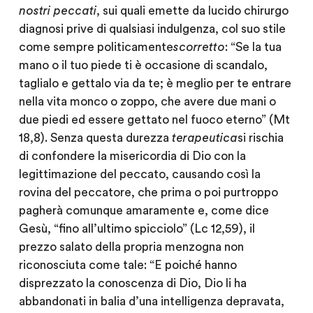
nostri peccati
, sui quali emette da lucido chirurgo
diagnosi prive di qualsiasi indulgenza, col suo stile
come sempre politicamente
scorretto
: “Se la tua
mano o il tuo piede ti è occasione di scandalo,
taglialo e gettalo via da te; è meglio per te entrare
nella vita monco o zoppo, che avere due mani o
due piedi ed essere gettato nel fuoco eterno” (Mt
18,8). Senza questa durezza
terapeutica
si rischia
di confondere la misericordia di Dio con la
legittimazione del peccato, causando così la
rovina del peccatore, che prima o poi purtroppo
pagherà comunque amaramente e, come dice
Gesù, “fino all’ultimo spicciolo” (Lc 12,59), il
prezzo salato della propria menzogna non
riconosciuta come tale: “E poiché hanno
disprezzato la conoscenza di Dio, Dio li ha
abbandonati in balia d’una intelligenza depravata,