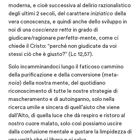
moderna, e cioè successiva al delirio razionalistico
degli ultimi 2 secoli, del carattere
iniziatico
della
vera conoscenza, e quindi anche dello sviluppo in
noi di una
coscienza retta
in grado di
giudicare/ragionare
perfetta
-mente, come ci
chiede il Cristo: “perché non giudicate da voi
stessi ciò che è giusto?” (Lc 12,57).
Solo incamminandoci lungo il faticoso cammino
della purificazione e della conversione (meta-
noia
) della nostra mente, del quotidiano
riconoscimento di tutte le nostre strategie di
mascheramento e di autoinganno, solo nella
ricerca umile e sincera di quell’aiuto che viene
dall’Alto, di quella luce che dà respiro e ristoro al
nostro cuore malato, solo così possiamo uscire
dalla confusione mentale e gustare la limpidezza di
una verità che ci libera e ci salva.