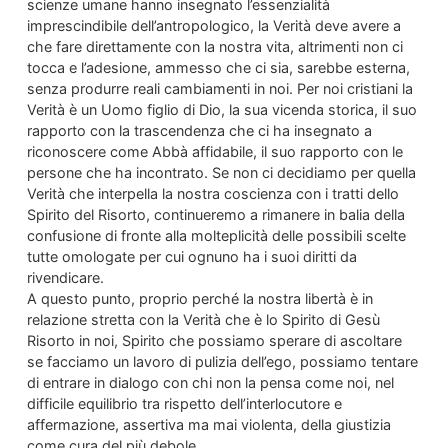
scienze umane hanno insegnato l’essenzialità
imprescindibile dell’antropologico, la Verità deve avere a
che fare direttamente con la nostra vita, altrimenti non ci
tocca e l’adesione, ammesso che ci sia, sarebbe esterna,
senza produrre reali cambiamenti in noi. Per noi cristiani la
Verità è un Uomo figlio di Dio, la sua vicenda storica, il suo
rapporto con la trascendenza che ci ha insegnato a
riconoscere come Abbà affidabile, il suo rapporto con le
persone che ha incontrato. Se non ci decidiamo per quella
Verità che interpella la nostra coscienza con i tratti dello
Spirito del Risorto, continueremo a rimanere in balia della
confusione di fronte alla molteplicità delle possibili scelte
tutte omologate per cui ognuno ha i suoi diritti da
rivendicare.
A questo punto, proprio perché la nostra libertà è in
relazione stretta con la Verità che è lo Spirito di Gesù
Risorto in noi, Spirito che possiamo sperare di ascoltare
se facciamo un lavoro di pulizia dell’ego, possiamo tentare
di entrare in dialogo con chi non la pensa come noi, nel
difficile equilibrio tra rispetto dell’interlocutore e
affermazione, assertiva ma mai violenta, della giustizia
come cura del più debole.