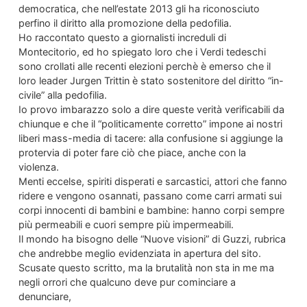
democratica, che nell’estate 2013 gli ha riconosciuto
perfino il diritto alla promozione della pedofilia.
Ho raccontato questo a giornalisti increduli di
Montecitorio, ed ho spiegato loro che i Verdi tedeschi
sono crollati alle recenti elezioni perchè è emerso che il
loro leader Jurgen Trittin è stato sostenitore del diritto “in-
civile” alla pedofilia.
Io provo imbarazzo solo a dire queste verità verificabili da
chiunque e che il “politicamente corretto” impone ai nostri
liberi mass-media di tacere: alla confusione si aggiunge la
protervia di poter fare ciò che piace, anche con la
violenza.
Menti eccelse, spiriti disperati e sarcastici, attori che fanno
ridere e vengono osannati, passano come carri armati sui
corpi innocenti di bambini e bambine: hanno corpi sempre
più permeabili e cuori sempre più impermeabili.
Il mondo ha bisogno delle “Nuove visioni” di Guzzi, rubrica
che andrebbe meglio evidenziata in apertura del sito.
Scusate questo scritto, ma la brutalità non sta in me ma
negli orrori che qualcuno deve pur cominciare a
denunciare,