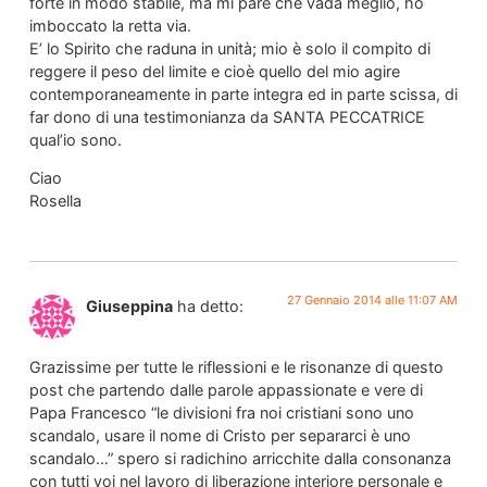
forte in modo stabile, ma mi pare che vada meglio, ho
imboccato la retta via.
E’ lo Spirito che raduna in unità; mio è solo il compito di
reggere il peso del limite e cioè quello del mio agire
contemporaneamente in parte integra ed in parte scissa, di
far dono di una testimonianza da SANTA PECCATRICE
qual’io sono.
Ciao
Rosella
27 Gennaio 2014 alle 11:07 AM
Giuseppina
ha detto:
Grazissime per tutte le riflessioni e le risonanze di questo
post che partendo dalle parole appassionate e vere di
Papa Francesco “le divisioni fra noi cristiani sono uno
scandalo, usare il nome di Cristo per separarci è uno
scandalo…” spero si radichino arricchite dalla consonanza
con tutti voi nel lavoro di liberazione interiore personale e