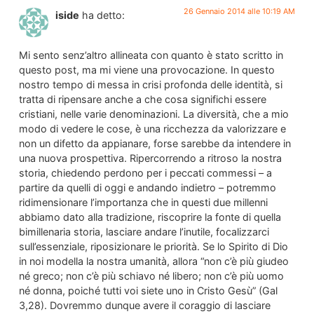
26 Gennaio 2014 alle 10:19 AM
iside
ha detto:
Mi sento senz’altro allineata con quanto è stato scritto in
questo post, ma mi viene una provocazione. In questo
nostro tempo di messa in crisi profonda delle identità, si
tratta di ripensare anche a che cosa significhi essere
cristiani, nelle varie denominazioni. La diversità, che a mio
modo di vedere le cose, è una ricchezza da valorizzare e
non un difetto da appianare, forse sarebbe da intendere in
una nuova prospettiva. Ripercorrendo a ritroso la nostra
storia, chiedendo perdono per i peccati commessi – a
partire da quelli di oggi e andando indietro – potremmo
ridimensionare l’importanza che in questi due millenni
abbiamo dato alla tradizione, riscoprire la fonte di quella
bimillenaria storia, lasciare andare l’inutile, focalizzarci
sull’essenziale, riposizionare le priorità. Se lo Spirito di Dio
in noi modella la nostra umanità, allora “non c’è più giudeo
né greco; non c’è più schiavo né libero; non c’è più uomo
né donna, poiché tutti voi siete uno in Cristo Gesù” (Gal
3,28). Dovremmo dunque avere il coraggio di lasciare