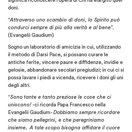
significa riconoscere l‘opera di Chi ha elargito quei
doni.
“
Attraverso uno scambio di doni, lo Spirito può
condurci sempre di più alla verità e al bene
”.
(Evangelii Gaudium)
Sogno un laboratorio di amicizia in cui, utilizzando
il metodo di Darsi Pace, si possano curare le
antiche ferite, vincere paure e diffidenze, invidie e
gelosie, abbandonare secolari pregiudizi; in cui ci si
possa lavare i piedi a vicenda, ricevere i doni gli uni
degli altri.
“
Sono
tante e tanto preziose le cose che ci
uniscono!
-ci ricorda Papa Francesco nella
Evangelii Gaudium-
Dobbiamo sempre ricordare
che siamo pellegrini, e che peregriniamo
insieme.
A tale scopo bisogna affidare il cuore