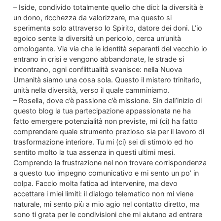
– Iside, condivido totalmente quello che dici: la diversità è
un dono, ricchezza da valorizzare, ma questo si
sperimenta solo attraverso lo Spirito, datore dei doni. L’io
egoico sente la diversità un pericolo, cerca un’unità
omologante. Via via che le identità separanti del vecchio io
entrano in crisi e vengono abbandonate, le strade si
incontrano, ogni conflittualità svanisce: nella Nuova
Umanità siamo una cosa sola. Questo il mistero trinitario,
unità nella diversità, verso il quale camminiamo.
– Rosella, dove c’è passione c’è missione. Sin dall’inizio di
questo blog la tua partecipazione appassionata ne ha
fatto emergere potenzialità non previste, mi (ci) ha fatto
comprendere quale strumento prezioso sia per il lavoro di
trasformazione interiore. Tu mi (ci) sei di stimolo ed ho
sentito molto la tua assenza in questi ultimi mesi.
Comprendo la frustrazione nel non trovare corrispondenza
a questo tuo impegno comunicativo e mi sento un po’ in
colpa. Faccio molta fatica ad intervenire, ma devo
accettare i miei limiti: il dialogo telematico non mi viene
naturale, mi sento più a mio agio nel contatto diretto, ma
sono ti grata per le condivisioni che mi aiutano ad entrare