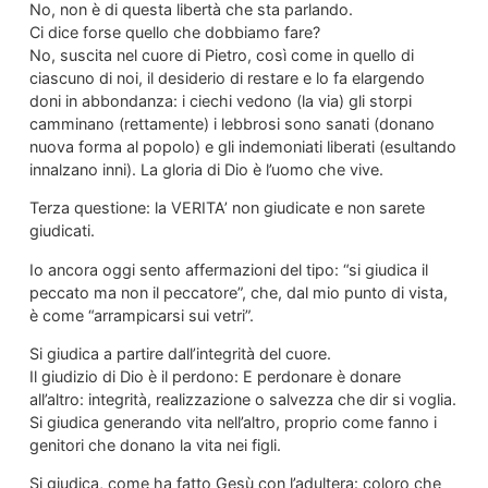
No, non è di questa libertà che sta parlando.
Ci dice forse quello che dobbiamo fare?
No, suscita nel cuore di Pietro, così come in quello di
ciascuno di noi, il desiderio di restare e lo fa elargendo
doni in abbondanza: i ciechi vedono (la via) gli storpi
camminano (rettamente) i lebbrosi sono sanati (donano
nuova forma al popolo) e gli indemoniati liberati (esultando
innalzano inni). La gloria di Dio è l’uomo che vive.
Terza questione: la VERITA’ non giudicate e non sarete
giudicati.
Io ancora oggi sento affermazioni del tipo: “si giudica il
peccato ma non il peccatore”, che, dal mio punto di vista,
è come “arrampicarsi sui vetri”.
Si giudica a partire dall’integrità del cuore.
Il giudizio di Dio è il perdono: E perdonare è donare
all’altro: integrità, realizzazione o salvezza che dir si voglia.
Si giudica generando vita nell’altro, proprio come fanno i
genitori che donano la vita nei figli.
Si giudica, come ha fatto Gesù con l’adultera: coloro che