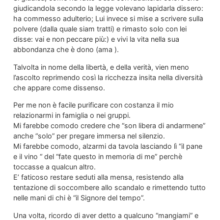
giudicandola secondo la legge volevano lapidarla dissero:
ha commesso adulterio; Lui invece si mise a scrivere sulla
polvere (dalla quale siam tratti) e rimasto solo con lei
disse: vai e non peccare più:) e vivi la vita nella sua
abbondanza che è dono (ama ).
Talvolta in nome della libertà, e della verità, vien meno
l’ascolto reprimendo così la ricchezza insita nella diversità
che appare come dissenso.
Per me non è facile purificare con costanza il mio
relazionarmi in famiglia o nei gruppi.
Mi farebbe comodo credere che “son libera di andarmene”
anche “solo” per pregare immersa nel silenzio.
Mi farebbe comodo, alzarmi da tavola lasciando lì “il pane
e il vino “ del “fate questo in memoria di me” perchè
toccasse a qualcun altro.
E’ faticoso restare seduti alla mensa, resistendo alla
tentazione di soccombere allo scandalo e rimettendo tutto
nelle mani di chi è “il Signore del tempo”.
Una volta, ricordo di aver detto a qualcuno “mangiami” e