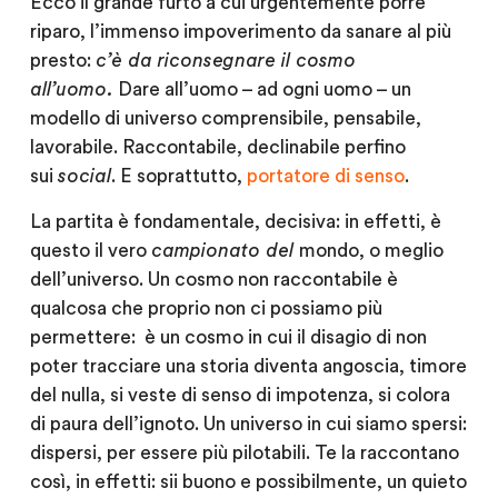
Ecco il grande furto a cui urgentemente porre
riparo, l’immenso impoverimento da sanare al più
presto:
c’è da riconsegnare il cosmo
all’uomo.
Dare all’uomo – ad ogni uomo – un
modello di universo comprensibile, pensabile,
lavorabile. Raccontabile, declinabile perfino
sui
social
. E soprattutto,
portatore di senso
.
La partita è fondamentale, decisiva: in effetti, è
questo il vero
campionato del
mondo, o meglio
dell’universo. Un cosmo non raccontabile è
qualcosa che proprio non ci possiamo più
permettere: è un cosmo in cui il disagio di non
poter tracciare una storia diventa angoscia, timore
del nulla, si veste di senso di impotenza, si colora
di paura dell’ignoto. Un universo in cui siamo spersi:
dispersi, per essere più pilotabili. Te la raccontano
così, in effetti: sii buono e possibilmente, un quieto