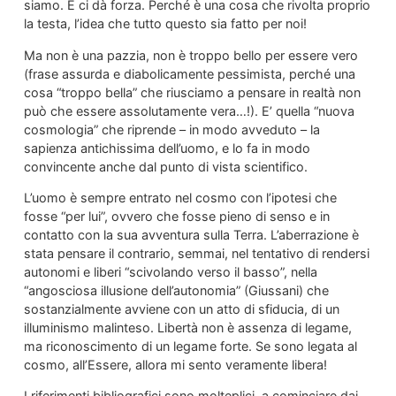
siamo. E ci dà forza. Perché è una cosa che rivolta proprio
la testa, l’idea che tutto questo sia fatto per noi!
Ma non è una pazzia, non è troppo bello per essere vero
(frase assurda e diabolicamente pessimista, perché una
cosa “troppo bella” che riusciamo a pensare in realtà non
può che essere assolutamente vera…!). E’ quella “nuova
cosmologia” che riprende – in modo avveduto – la
sapienza antichissima dell’uomo, e lo fa in modo
convincente anche dal punto di vista scientifico.
L’uomo è sempre entrato nel cosmo con l’ipotesi che
fosse “per lui”, ovvero che fosse pieno di senso e in
contatto con la sua avventura sulla Terra. L’aberrazione è
stata pensare il contrario, semmai, nel tentativo di rendersi
autonomi e liberi “scivolando verso il basso”, nella
“angosciosa illusione dell’autonomia” (Giussani) che
sostanzialmente avviene con un atto di sfiducia, di un
illuminismo malinteso. Libertà non è assenza di legame,
ma riconoscimento di un legame forte. Se sono legata al
cosmo, all’Essere, allora mi sento veramente libera!
I riferimenti bibliografici sono molteplici, a cominciare dai