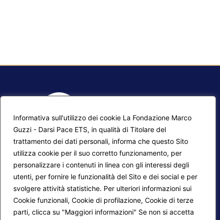
Informativa sull'utilizzo dei cookie La Fondazione Marco
Guzzi - Darsi Pace ETS, in qualità di Titolare del
trattamento dei dati personali, informa che questo Sito
utilizza cookie per il suo corretto funzionamento, per
F.A.Q.
Contatti
personalizzare i contenuti in linea con gli interessi degli
utenti, per fornire le funzionalità del Sito e dei social e per
Mappa del sito
Calendario corsi
svolgere attività statistiche. Per ulteriori informazioni sui
Progetti Darsi Pace
Privacy Policy
Cookie funzionali, Cookie di profilazione, Cookie di terze
parti, clicca su "Maggiori informazioni" Se non si accetta
Login redattori
Cookie Policy