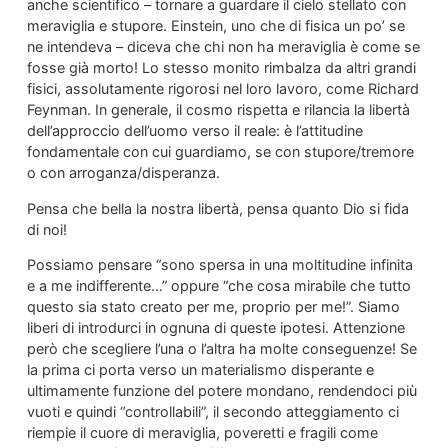
anche scientifico – tornare a guardare il cielo stellato con
meraviglia e stupore. Einstein, uno che di fisica un po’ se
ne intendeva – diceva che chi non ha meraviglia è come se
fosse già morto! Lo stesso monito rimbalza da altri grandi
fisici, assolutamente rigorosi nel loro lavoro, come Richard
Feynman. In generale, il cosmo rispetta e rilancia la libertà
dell’approccio dell’uomo verso il reale: è l’attitudine
fondamentale con cui guardiamo, se con stupore/tremore
o con arroganza/disperanza.
Pensa che bella la nostra libertà, pensa quanto Dio si fida
di noi!
Possiamo pensare “sono spersa in una moltitudine infinita
e a me indifferente…” oppure “che cosa mirabile che tutto
questo sia stato creato per me, proprio per me!”. Siamo
liberi di introdurci in ognuna di queste ipotesi. Attenzione
però che scegliere l’una o l’altra ha molte conseguenze! Se
la prima ci porta verso un materialismo disperante e
ultimamente funzione del potere mondano, rendendoci più
vuoti e quindi “controllabili”, il secondo atteggiamento ci
riempie il cuore di meraviglia, poveretti e fragili come