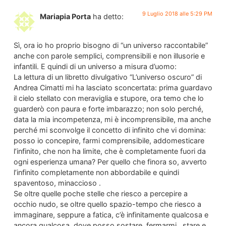
9 Luglio 2018 alle 5:29 PM
Mariapia Porta
ha detto:
Sì, ora io ho proprio bisogno di “un universo raccontabile”
anche con parole semplici, comprensibili e non illusorie e
infantili. E quindi di un universo a misura d’uomo:
La lettura di un libretto divulgativo “L’universo oscuro” di
Andrea Cimatti mi ha lasciato sconcertata: prima guardavo
il cielo stellato con meraviglia e stupore, ora temo che lo
guarderò con paura e forte imbarazzo; non solo perché,
data la mia incompetenza, mi è incomprensibile, ma anche
perché mi sconvolge il concetto di infinito che vi domina:
posso io concepire, farmi comprensibile, addomesticare
l’infinito, che non ha limite, che è completamente fuori da
ogni esperienza umana? Per quello che finora so, avverto
l’infinito completamente non abbordabile e quindi
spaventoso, minaccioso .
Se oltre quelle poche stelle che riesco a percepire a
occhio nudo, se oltre quello spazio-tempo che riesco a
immaginare, seppure a fatica, c’è infinitamente qualcosa e
ancora qualcosa, dove posso sostare, fermarmi , stare e