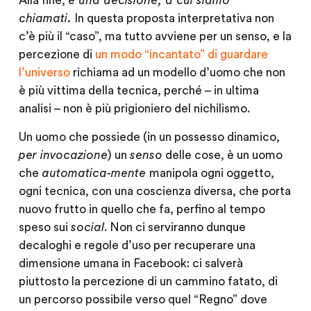
Alla fine,
è una decisione, a cui siamo
chiamati.
In questa proposta interpretativa non
c’è più il “caso”, ma tutto avviene per un senso, e la
percezione di
un modo “incantato” di guardare
l’universo
richiama ad un modello d’uomo che non
è più vittima della tecnica, perché – in ultima
analisi – non è più prigioniero del nichilismo.
Un uomo che possiede (in un possesso dinamico,
per invocazione
) un
senso
delle cose, è un uomo
che
automatica-mente
manipola ogni oggetto,
ogni tecnica, con una coscienza diversa, che porta
nuovo frutto in quello che fa, perfino al tempo
speso sui
social
. Non ci serviranno dunque
decaloghi e regole d’uso per recuperare una
dimensione umana in Facebook: ci salverà
piuttosto la percezione di un cammino fatato, di
un percorso possibile verso quel “Regno” dove