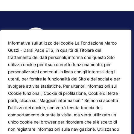
Informativa sull'utilizzo dei cookie La Fondazione Marco
Guzzi - Darsi Pace ETS, in qualità di Titolare del
trattamento dei dati personali, informa che questo Sito
utilizza cookie per il suo corretto funzionamento, per
F.A.Q.
Contatti
personalizzare i contenuti in linea con gli interessi degli
utenti, per fornire le funzionalità del Sito e dei social e per
Mappa del sito
Calendario corsi
svolgere attività statistiche. Per ulteriori informazioni sui
Progetti Darsi Pace
Privacy Policy
Cookie funzionali, Cookie di profilazione, Cookie di terze
parti, clicca su "Maggiori informazioni" Se non si accetta
Login redattori
Cookie Policy
l'utilizzo dei cookie, non verrà tenuta traccia del
comportamento durante la visita, ma verrà utilizzato un
unico cookie nel browser per ricordare che si è scelto di
Seguici su:
non registrare informazioni sulla navigazione. Utilizzando