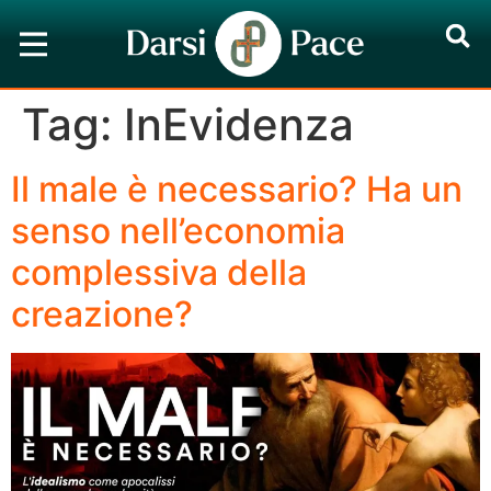
Tag:
InEvidenza
Il male è necessario? Ha un
senso nell’economia
complessiva della
creazione?