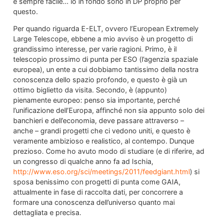
è sempre facile… io in fondo sono in DP proprio per
questo.
Per quando riguarda E-ELT, ovvero l’European Extremely
Large Telescope, ebbene a mio avviso è un progetto di
grandissimo interesse, per varie ragioni. Primo, è il
telescopio prossimo di punta per ESO (l’agenzia spaziale
europea), un ente a cui dobbiamo tantissimo della nostra
conoscenza dello spazio profondo, e questo è già un
ottimo biglietto da visita. Secondo, è (appunto)
pienamente europeo: penso sia importante, perché
l’unificazione dell’Europa, affinché non sia appunto solo dei
banchieri e dell’economia, deve passare attraverso –
anche – grandi progetti che ci vedono uniti, e questo è
veramente ambizioso e realistico, al contempo. Dunque
prezioso. Come ho avuto modo di studiare (e di riferire, ad
un congresso di qualche anno fa ad Ischia,
http://www.eso.org/sci/meetings/2011/feedgiant.html
) si
sposa benissimo con progetti di punta come GAIA,
attualmente in fase di raccolta dati, per concorrere a
formare una conoscenza dell’universo quanto mai
dettagliata e precisa.