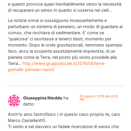
e questo provoca quasi inevitabilmente verso la necessità
di recuperare un senso in quanto si osserva nei cieli…
Le notizie ormai si susseguono incessantemente e
perturbano un sistema di pensiero, un modo di guardare al
comso, che rischiava di sedimentare. E’ come se
“qualcosa” ci esortasse a tenerci desti, momento per
momento. Dopo le onde gravitazionali, nemmeno spentasi
l’eco, ecco la scoperta assolutamente imprevista, di un
pianeta come la Terra, nel posto più vicino possibile alla
Terra…
http://www.gruppolocale.it/2016/08/terre-
gemelle-pensieri-nuovi/
30 Agosto 2016 alle 8:32
Giuseppina Nieddu
ha
AM
detto:
Anch’io amo l’astrofisico ( in questo caso proprio te, caro
Marco Castellani!!!).
Ti sento e sei davvero un fedele ricercatore di senso che