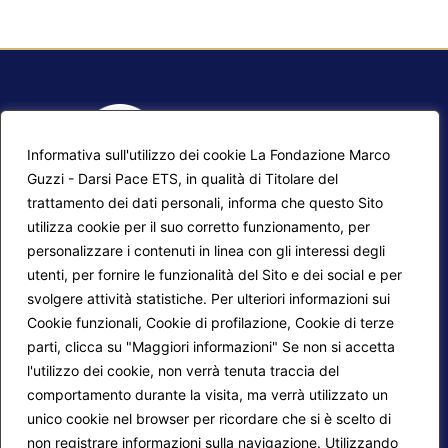
Informativa sull'utilizzo dei cookie La Fondazione Marco
Guzzi - Darsi Pace ETS, in qualità di Titolare del
trattamento dei dati personali, informa che questo Sito
utilizza cookie per il suo corretto funzionamento, per
F.A.Q.
Contatti
personalizzare i contenuti in linea con gli interessi degli
utenti, per fornire le funzionalità del Sito e dei social e per
Mappa del sito
Calendario corsi
svolgere attività statistiche. Per ulteriori informazioni sui
Progetti Darsi Pace
Privacy Policy
Cookie funzionali, Cookie di profilazione, Cookie di terze
parti, clicca su "Maggiori informazioni" Se non si accetta
Login redattori
Cookie Policy
l'utilizzo dei cookie, non verrà tenuta traccia del
comportamento durante la visita, ma verrà utilizzato un
unico cookie nel browser per ricordare che si è scelto di
Seguici su:
non registrare informazioni sulla navigazione. Utilizzando