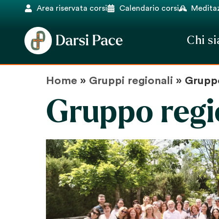
Area riservata corsi
Calendario corsi
Meditaz
Chi s
Home
»
Gruppi regionali
»
Grupp
Gruppo regi