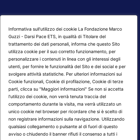
Informativa sull'utilizzo dei cookie La Fondazione Marco
Guzzi - Darsi Pace ETS, in qualità di Titolare del
trattamento dei dati personali, informa che questo Sito
utilizza cookie per il suo corretto funzionamento, per
F.A.Q.
Contatti
personalizzare i contenuti in linea con gli interessi degli
utenti, per fornire le funzionalità del Sito e dei social e per
Mappa del sito
Calendario corsi
svolgere attività statistiche. Per ulteriori informazioni sui
Cookie funzionali, Cookie di profilazione, Cookie di terze
Progetti Darsi Pace
Privacy Policy
parti, clicca su "Maggiori informazioni" Se non si accetta
Login redattori
Cookie Policy
l'utilizzo dei cookie, non verrà tenuta traccia del
comportamento durante la visita, ma verrà utilizzato un
unico cookie nel browser per ricordare che si è scelto di
Seguici su:
non registrare informazioni sulla navigazione. Utilizzando
qualsiasi collegamento o pulsante al di fuori di questo
avviso o chiudendo il banner rifiuti il consenso a tutti i