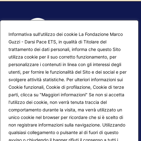
Informativa sull'utilizzo dei cookie La Fondazione Marco
Guzzi - Darsi Pace ETS, in qualità di Titolare del
trattamento dei dati personali, informa che questo Sito
utilizza cookie per il suo corretto funzionamento, per
F.A.Q.
Contatti
personalizzare i contenuti in linea con gli interessi degli
utenti, per fornire le funzionalità del Sito e dei social e per
Mappa del sito
Calendario corsi
svolgere attività statistiche. Per ulteriori informazioni sui
Progetti Darsi Pace
Privacy Policy
Cookie funzionali, Cookie di profilazione, Cookie di terze
parti, clicca su "Maggiori informazioni" Se non si accetta
Login redattori
Cookie Policy
l'utilizzo dei cookie, non verrà tenuta traccia del
comportamento durante la visita, ma verrà utilizzato un
unico cookie nel browser per ricordare che si è scelto di
Seguici su:
non registrare informazioni sulla navigazione. Utilizzando
qualsiasi collegamento o pulsante al di fuori di questo
avviso o chiudendo il banner rifiuti il consenso a tutti i